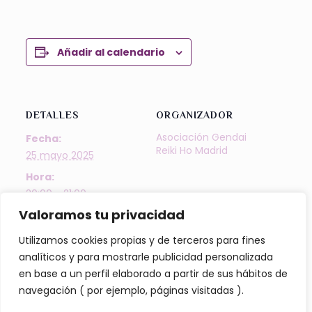
Añadir al calendario
DETALLES
ORGANIZADOR
Asociación Gendai
Fecha:
Reiki Ho Madrid
25 mayo 2025
Hora:
20:00 - 21:00
Valoramos tu privacidad
Precio:
Gratuito
Utilizamos cookies propias y de terceros para fines
Categoría del
analíticos y para mostrarle publicidad personalizada
Evento:
en base a un perfil elaborado a partir de sus hábitos de
Actividades
navegación ( por ejemplo, páginas visitadas ).
Etiquetas del Evento: