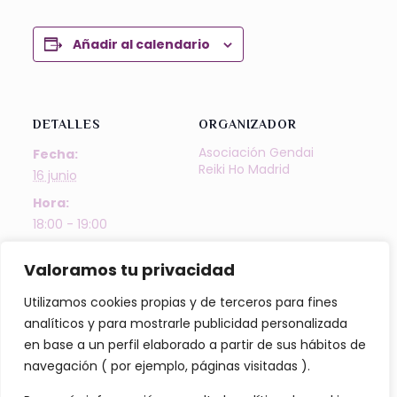
Añadir al calendario
DETALLES
ORGANIZADOR
Asociación Gendai
Fecha:
Reiki Ho Madrid
16 junio
Hora:
18:00 - 19:00
Precio:
Valoramos tu privacidad
10€
Categoría del
Utilizamos cookies propias y de terceros para fines
Evento:
analíticos y para mostrarle publicidad personalizada
Actividades
en base a un perfil elaborado a partir de sus hábitos de
navegación ( por ejemplo, páginas visitadas ).
Etiquetas del Evento:
camilla
,
reiki