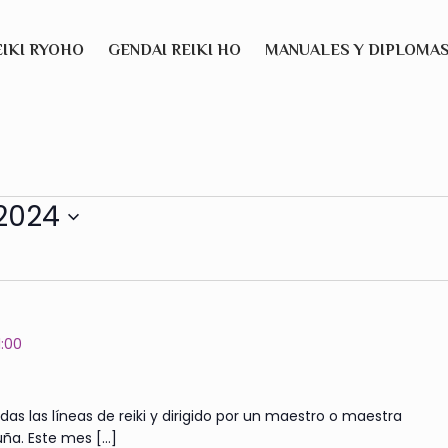
EIKI RYOHO
GENDAI REIKI HO
MANUALES Y DIPLOMA
2024
1:00
das las líneas de reiki y dirigido por un maestro o maestra
uña. Este mes
[…]